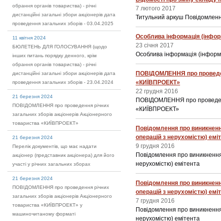
обрання органів товариства) - річні
7 лютого 2017
дистанційні загальні збори акціонерів дата
Титульний аркуш Повідомленн
проведення загальних зборів - 03.04.2025
Особлива інформація (інформ
11 квітня 2024
23 січня 2017
БЮЛЕТЕНЬ ДЛЯ ГОЛОСУВАННЯ (щодо
Особлива інформація (інформа
інших питань порядку денного, крім
обрання органів товариства) - річні
ПОВІДОМЛЕННЯ про проведенн
дистанційні загальні збори акціонерів дата
«КИЇВПРОЕКТ»
проведення загальних зборів - 23.04.2024
22 грудня 2016
21 березня 2024
ПОВІДОМЛЕННЯ про проведення
ПОВІДОМЛЕННЯ про проведення річних
«КИЇВПРОЕКТ»
загальних зборів акціонерів Акціонерного
товариства «КИЇВПРОЕКТ»
Повідомлення про виникнення
операцій з нерухомістю) емі
21 березня 2024
9 грудня 2016
Перелік документів, що має надати
Повідомлення про виникнення 
акціонер (представник акціонера) для його
нерухомістю) емітента
участі у річних загальних зборах
21 березня 2024
Повідомлення про виникнення
ПОВІДОМЛЕННЯ про проведення річних
операцій з нерухомістю) емі
загальних зборів акціонерів Акціонерного
7 грудня 2016
товариства «КИЇВПРОЕКТ» у
Повідомлення про виникнення 
машиночитаному форматі
нерухомістю) емітента