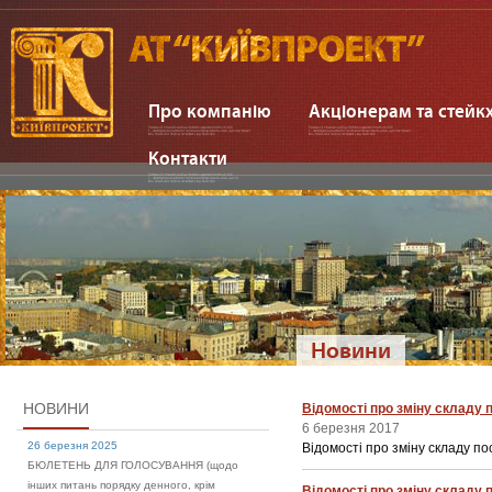
Про компанію
Акціонерам та стей
Контакти
Новини
НОВИНИ
Відомості про зміну складу 
6 березня 2017
26 березня 2025
Відомості про зміну складу по
БЮЛЕТЕНЬ ДЛЯ ГОЛОСУВАННЯ (щодо
інших питань порядку денного, крім
Відомості про зміну складу 